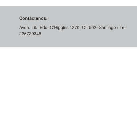
Contáctenos:
Avda. Lib. Bdo. O'Higgins 1370, Of. 502. Santiago / Tel.
226720348