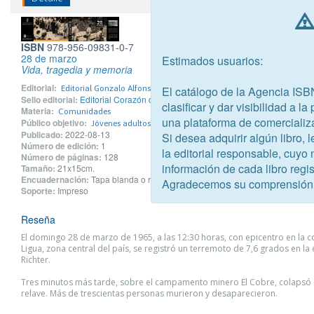
ISBN
978-956-09831-0-7
28 de marzo
Estimados usuarios:
Vida, tragedia y memoria
Editorial:
El catálogo de la Agencia ISB
Editorial Gonzalo Alfonso Olivares Díaz EIRL - Editorial Corazón de 
Sello editorial:
Editorial Corazón de hueso
clasificar y dar visibilidad a l
Materia:
Comunidades
una plataforma de comercializ
Público objetivo:
Jóvenes adultos
Publicado:
2022-08-13
Si desea adquirir algún libro,
Número de edición:
1
la editorial responsable, cuyo
Número de páginas:
128
información de cada libro regis
Tamaño:
21x15cm.
Encuadernación:
Tapa blanda o rústica
Agradecemos su comprensión
Soporte:
Impreso
Reseña
El domingo 28 de marzo de 1965, a las 12:30 horas, con epicentro en la 
Ligua, zona central del país, se registró un terremoto de 7,6 grados en la
Richter.
Tres minutos más tarde, sobre el campamento minero El Cobre, colapsó 
relave. Más de trescientas personas murieron y desaparecieron.