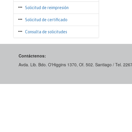
Solicitud de reimpresión
Solicitud de certificado
Consulta de solicitudes
Contáctenos:
Avda. Lib. Bdo. O'Higgins 1370, Of. 502. Santiago / Tel. 22