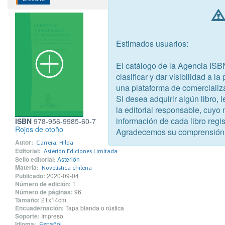
Estimados usuarios:
El catálogo de la Agencia ISB
clasificar y dar visibilidad a l
una plataforma de comercializ
Si desea adquirir algún libro,
la editorial responsable, cuyo
información de cada libro regis
ISBN
978-956-9985-60-7
Rojos de otoño
Agradecemos su comprensión
Autor:
Carrera, Hilda
Editorial:
Asterión Ediciones Limitada
Sello editorial:
Asterión
Materia:
Novelística chilena
Publicado:
2020-09-04
Número de edición:
1
Número de páginas:
96
Tamaño:
21x14cm.
Encuadernación:
Tapa blanda o rústica
Soporte:
Impreso
Idioma:
Español