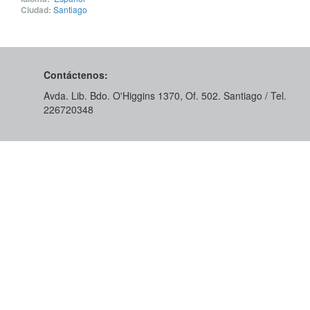
Ciudad:
Santiago
Contáctenos:
Avda. Lib. Bdo. O'Higgins 1370, Of. 502. Santiago / Tel.
226720348