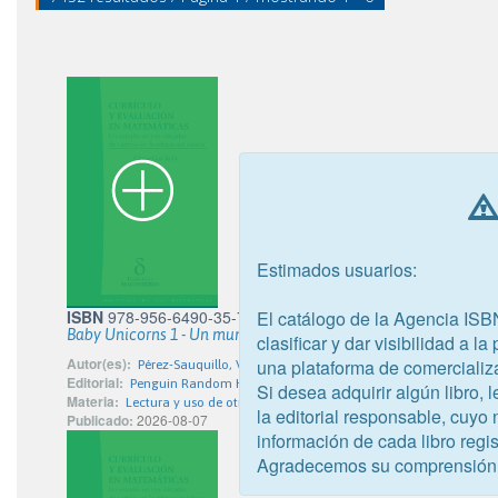
Estimados usuarios:
El catálogo de la Agencia ISB
ISBN
978-956-6490-35-7
Baby Unicorns 1 - Un mundo lleno de unicornios bebés
clasificar y dar visibilidad a l
Autor(es):
una plataforma de comercializ
Pérez-Sauquillo, Vanesa
Editorial:
Penguin Random House Grupo Editorial
Si desea adquirir algún libro,
Materia:
Lectura y uso de otros medios de información para gente jove
la editorial responsable, cuyo
Publicado:
2026-08-07
información de cada libro regis
Agradecemos su comprensión