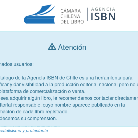
Atención
Consultar libros
mados usuarios:
Año de publicación
Público objetivo
atálogo de la Agencia ISBN de Chile es una herramienta para
ficar y dar visibilidad a la producción editorial nacional pero no 
plataforma de comercialización o venta.
esea adquirir algún libro, le recomendamos contactar directame
ditorial responsable, cuyo nombre aparece publicado en la
mación de cada libro registrado.
-9
decemos su comprensión.
o, un tema sobre la mesa
y bíblica de los tres credos más
catolicismo y protestante