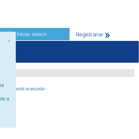
Iniciar sesión
Registrarse
×
es
- Búsqueda avanzada -
nte a