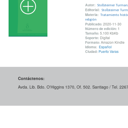
Autor:
Stollsteimer Turman,
Editorial:
Stollsteimer Turm
Materia:
Tratamiento histór
religión
Publicado:
2020-11-30
Número de edición:
1
Tamaño:
5.100 KbKb
Soporte:
Digital
Formato:
Amazon Kindle
Idioma:
Español
Ciudad:
Puerto Varas
Contáctenos:
Avda. Lib. Bdo. O'Higgins 1370, Of. 502. Santiago / Tel. 22