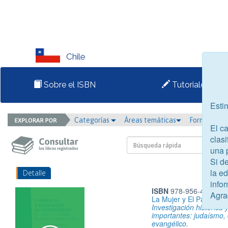
Chile
Sobre el ISBN
Tutoriales
Esti
Categorías
Áreas temáticas
Formato
El c
clasi
una 
Si d
la e
Detalle
infor
ISBN
978-956-402-517
Agra
La Mujer y El Pastorad
Investigación histórica 
importantes: judaísmo, 
evangélico.