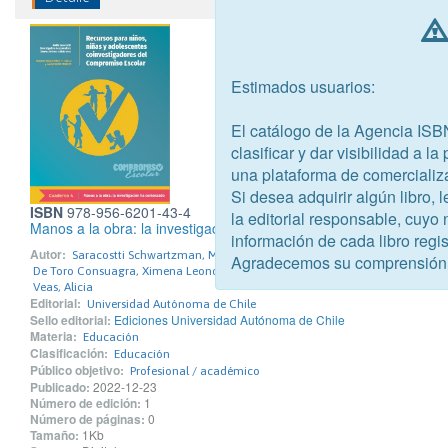
Estimados usuarios:
El catálogo de la Agencia ISB
clasificar y dar visibilidad a l
una plataforma de comercializ
Si desea adquirir algún libro,
ISBN
978-956-6201-43-4
la editorial responsable, cuyo
Manos a la obra: la investigación ha comenzado
información de cada libro regis
Autor:
Saracostti Schwartzman, Mahia
Agradecemos su comprensión
De Toro Consuagra, Ximena Leonor
Veas, Alicia
Editorial:
Universidad Autónoma de Chile
Sello editorial:
Ediciones Universidad Autónoma de Chile
Materia:
Educación
Clasificación:
Educación
Público objetivo:
Profesional / académico
Publicado:
2022-12-23
Número de edición:
1
Número de páginas:
0
Tamaño:
1Kb