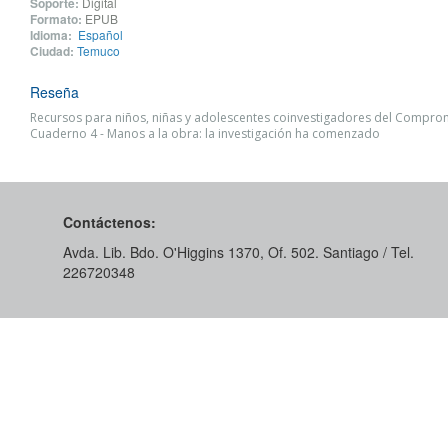
Soporte:
Digital
Formato:
EPUB
Idioma:
Español
Ciudad:
Temuco
Reseña
Recursos para niños, niñas y adolescentes coinvestigadores del Comprom
Cuaderno 4 - Manos a la obra: la investigación ha comenzado
Contáctenos:
Avda. Lib. Bdo. O'Higgins 1370, Of. 502. Santiago / Tel.
226720348