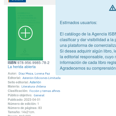
Estimados usuarios:
El catálogo de la Agencia ISB
clasificar y dar visibilidad a l
una plataforma de comercializ
Si desea adquirir algún libro,
la editorial responsable, cuyo
información de cada libro regis
ISBN
978-956-9985-78-2
La herida abierta
Agradecemos su comprensión
Autor:
Díaz Meza, Lorena Paz
Editorial:
Asterión Ediciones Limitada
Sello editorial:
Asterión
Materia:
Literatura chilena
Clasificación:
Ficción y temas afines
Público objetivo:
General
Publicado:
2023-04-01
Número de edición:
1
Número de páginas:
83
Tamaño:
14x21cm.
$10.000