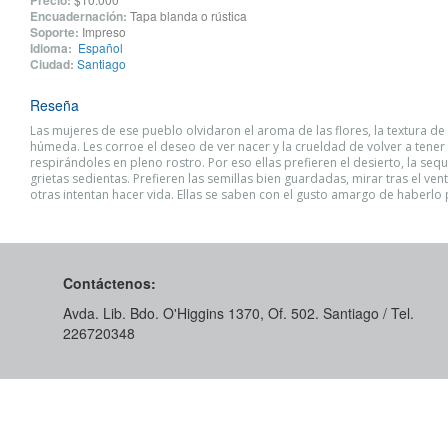
Precio:
Encuadernación:
Tapa blanda o rústica
Soporte:
Impreso
Idioma:
Español
Ciudad:
Santiago
Reseña
Las mujeres de ese pueblo olvidaron el aroma de las flores, la textura de l
húmeda. Les corroe el deseo de ver nacer y la crueldad de volver a tener
respirándoles en pleno rostro. Por eso ellas prefieren el desierto, la sequ
grietas sedientas. Prefieren las semillas bien guardadas, mirar tras el ve
otras intentan hacer vida. Ellas se saben con el gusto amargo de haberlo
Contáctenos:
Avda. Lib. Bdo. O'Higgins 1370, Of. 502. Santiago / Tel.
226720348