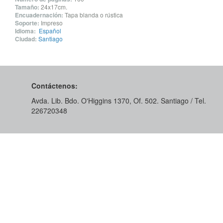
Tamaño:
24x17cm.
Encuadernación:
Tapa blanda o rústica
Soporte:
Impreso
Idioma:
Español
Ciudad:
Santiago
Contáctenos:
Avda. Lib. Bdo. O'Higgins 1370, Of. 502. Santiago / Tel.
226720348