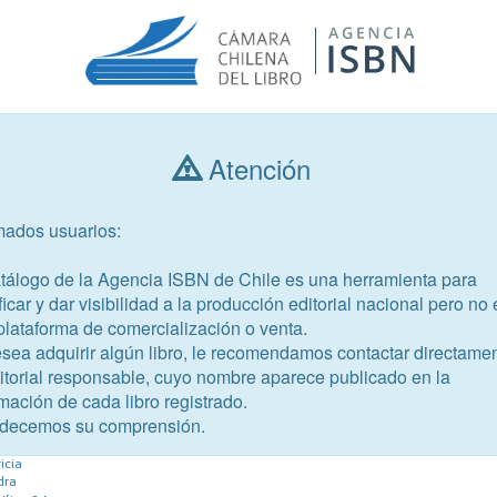
Atención
Consultar libros
mados usuarios:
Año de publicación
Público objetivo
atálogo de la Agencia ISBN de Chile es una herramienta para
ficar y dar visibilidad a la producción editorial nacional pero no 
plataforma de comercialización o venta.
esea adquirir algún libro, le recomendamos contactar directame
ditorial responsable, cuyo nombre aparece publicado en la
mación de cada libro registrado.
-2
decemos su comprensión.
o Punto cl)
icia
dra