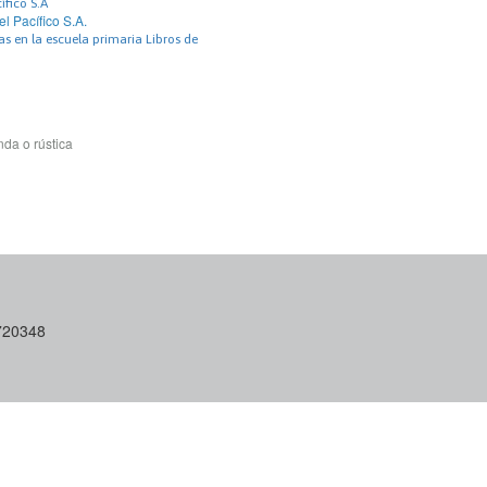
ífico S.A
el Pacífico S.A.
s en la escuela primaria Libros de
da o rústica
6720348