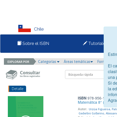
Chile
Sobre el ISBN
Tutoriales
Esti
Categorías
Áreas temáticas
Formato
El c
clasi
una 
Si d
la e
Detalle
infor
ISBN
978-956-15-1212
Agra
Matemática 8° (Proyect
Autor:
Urzúa Figueroa, Patr
Gederlini Gollerino, Alessan