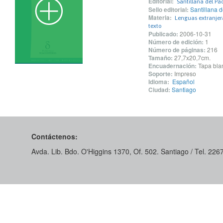
Editorial:
Santillana del Pac
Sello editorial:
Santillana d
Materia:
Lenguas extranjera
texto
Publicado:
2006-10-31
Número de edición:
1
Número de páginas:
216
Tamaño:
27,7x20,7cm.
Encuadernación:
Tapa blan
Soporte:
Impreso
Idioma:
Español
Ciudad:
Santiago
Contáctenos:
Avda. Lib. Bdo. O'Higgins 1370, Of. 502. Santiago / Tel. 22