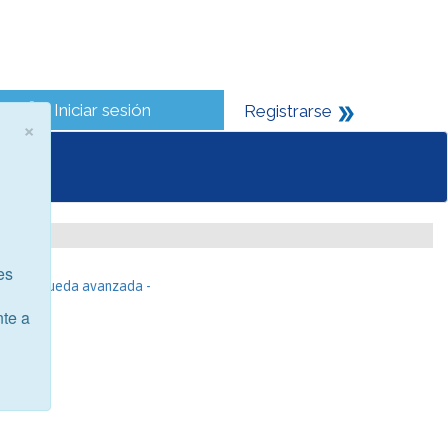
Iniciar sesión
Registrarse
×
es
- Búsqueda avanzada -
nte a