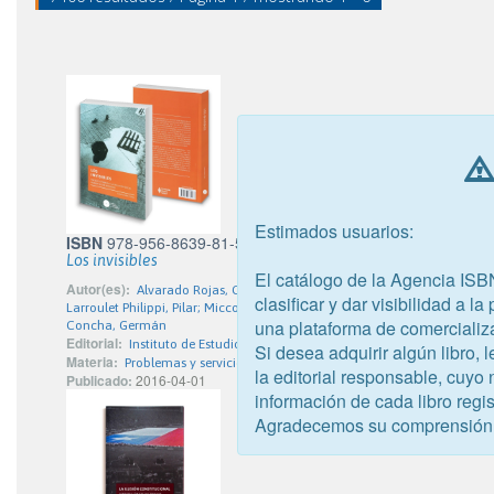
Estimados usuarios:
ISBN
978-956-8639-81-5
Los invisibles
El catálogo de la Agencia ISB
Autor(es):
Alvarado Rojas, Claudio; Arancibia, María Cristina; Araos Bra
clasificar y dar visibilidad a l
Larroulet Philippi, Pilar; Micco Aguayo, Sergio; Montecino Soto, Lésmer; 
una plataforma de comercializ
Concha, Germán
Editorial:
Instituto de Estudios de la Sociedad
Si desea adquirir algún libro,
Materia:
Problemas y servicios de bienestar social
la editorial responsable, cuyo
Publicado:
2016-04-01
información de cada libro regis
Agradecemos su comprensión