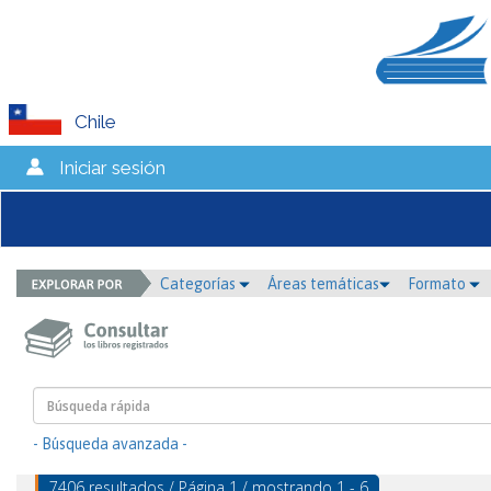
Chile
Iniciar sesión
Categorías
Áreas temáticas
Formato
- Búsqueda avanzada -
7406 resultados / Página 1 / mostrando 1 - 6