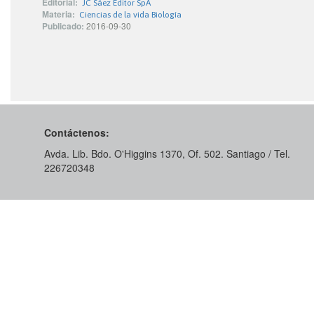
Editorial:
JC Sáez Editor SpA
Materia:
Ciencias de la vida Biología
Publicado:
2016-09-30
Contáctenos:
Avda. Lib. Bdo. O'Higgins 1370, Of. 502. Santiago / Tel.
226720348