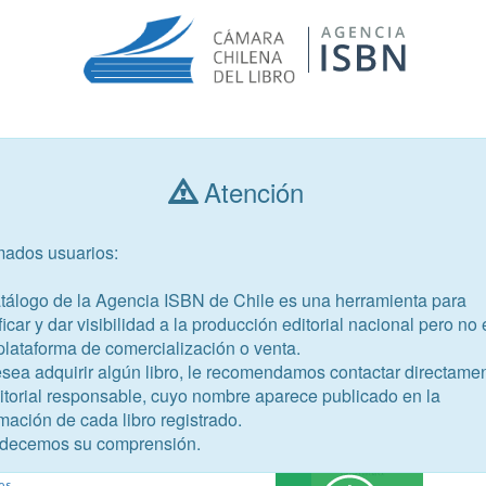
Consultar libros
Atención
mados usuarios:
Año de publicación
Público objetivo
atálogo de la Agencia ISBN de Chile es una herramienta para
ficar y dar visibilidad a la producción editorial nacional pero no 
plataforma de comercialización o venta.
esea adquirir algún libro, le recomendamos contactar directame
ditorial responsable, cuyo nombre aparece publicado en la
20-2
mación de cada libro registrado.
decemos su comprensión.
r, Javier
os