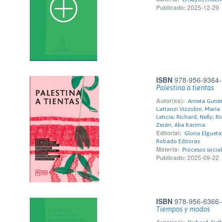
Publicado:
2025-12-29
ISBN
978-956-9364-
Palestina a tientas
Autor(es):
Arrieta Gutié
Lattanzi Vizzolini, Marí
Leticia; Richard, Nelly; 
Zerán, Alia Karima
Editorial:
Gloria Elguet
Robado Editoras
Materia:
Procesos socia
Publicado:
2025-09-22
ISBN
978-956-6366-
Tiempos y modos