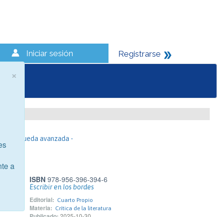
Iniciar sesión
Registrarse
×
- Búsqueda avanzada -
es
nte a
ISBN
978-956-396-394-6
Escribir en los bordes
Editorial:
Cuarto Propio
Materia:
Crítica de la literatura
Publicado:
2025-10-30