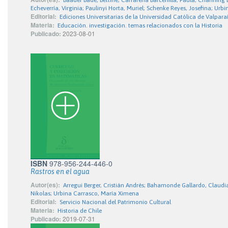
Baader Bade, Bettine; Caffarena Barcenilla, Paula; Channi
Echeverría, Virginia; Paulinyi Horta, Muriel; Schenke Reyes, Josefina; Ur
Editorial:
Ediciones Universitarias de la Universidad Católica de Valpara
Materia:
Educación. investigación. temas relacionados con la Historia
Publicado:
2023-08-01
ISBN
978-956-244-446-0
Rastros en el agua
Autor(es):
Arregui Berger, Cristián Andrés; Bahamonde Gallardo, Claud
Nikolas; Urbina Carrasco, María Ximena
Editorial:
Servicio Nacional del Patrimonio Cultural
Materia:
Historia de Chile
Publicado:
2019-07-31