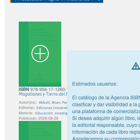
Estimados usuarios:
ISBN
978-956-17-1260-7
Magallanes y Tierra del Fuego dibujados por la Adventure y la
El catálogo de la Agencia ISB
Autor(es):
Abbott, Brian; Penhos, Marta; Urbina Carrasco, María Ximen
clasificar y dar visibilidad a l
Editorial:
Ediciones Universitarias de la Universidad Católica de Valpara
una plataforma de comercializ
Materia:
Educación. investigación. temas relacionados con la Historia
Si desea adquirir algún libro,
Publicado:
2026-08-28
la editorial responsable, cuyo
información de cada libro regis
Agradecemos su comprensión