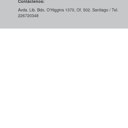
Contáctenos:
Avda. Lib. Bdo. O'Higgins 1370, Of. 502. Santiago / Tel.
226720348