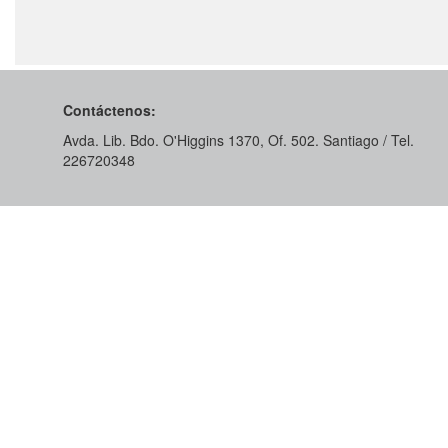
Contáctenos:
Avda. Lib. Bdo. O'Higgins 1370, Of. 502. Santiago / Tel.
226720348