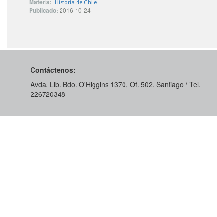
Materia:
Historia de Chile
Publicado:
2016-10-24
Contáctenos:
Avda. Lib. Bdo. O'Higgins 1370, Of. 502. Santiago / Tel.
226720348