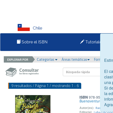
Chile
Sobre el ISBN
Tutoriales
Esti
Categorías
Áreas temáticas
Formato
El c
clasi
una 
9 resultados / Página 1 / mostrando 1 - 6
Si d
la e
ISBN
978-956-7388-
infor
Buenaventura
Agra
Autor(es):
Rasse Cartes
Editorial:
Loba Edicione