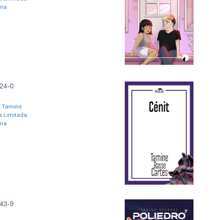
ena
24-0
, Tamine
s Limitada
ena
43-9