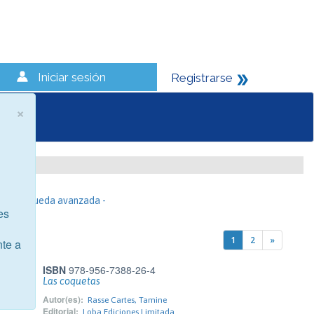
Iniciar sesión
Registrarse
×
- Búsqueda avanzada -
es
1
2
»
nte a
ISBN
978-956-7388-26-4
Las coquetas
Autor(es):
Rasse Cartes, Tamine
Editorial:
Loba Ediciones Limitada