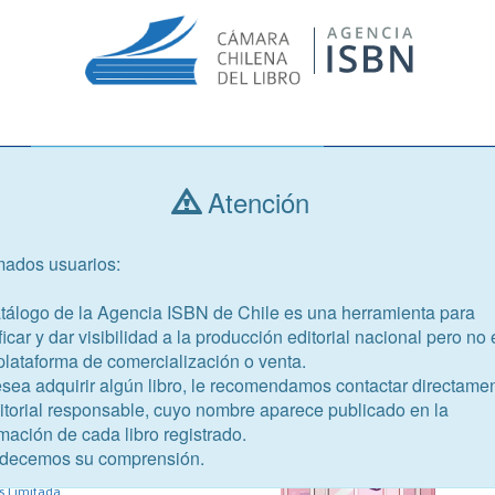
Consultar libros
Atención
mados usuarios:
Año de publicación
Público objetivo
atálogo de la Agencia ISBN de Chile es una herramienta para
ficar y dar visibilidad a la producción editorial nacional pero no 
plataforma de comercialización o venta.
esea adquirir algún libro, le recomendamos contactar directame
ditorial responsable, cuyo nombre aparece publicado en la
31-8
mación de cada libro registrado.
decemos su comprensión.
, Tamine
s Limitada