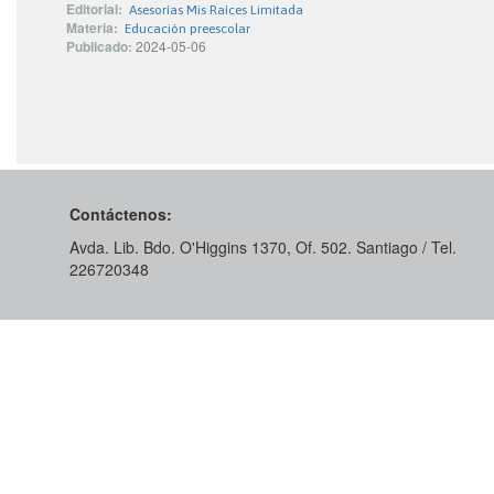
Editorial:
Asesorías Mis Raíces Limitada
Materia:
Educación preescolar
Publicado:
2024-05-06
Contáctenos:
Avda. Lib. Bdo. O'Higgins 1370, Of. 502. Santiago / Tel.
226720348