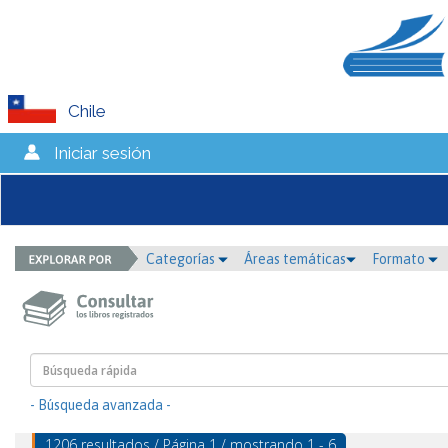
Chile
Iniciar sesión
Categorías
Áreas temáticas
Formato
- Búsqueda avanzada -
1206 resultados / Página 1 / mostrando 1 - 6