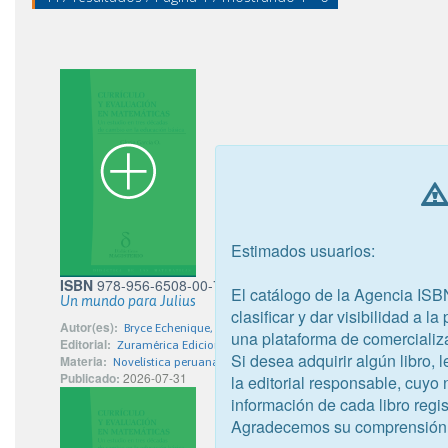
Estimados usuarios:
ISBN
978-956-6508-00-7
El catálogo de la Agencia ISB
Un mundo para Julius
clasificar y dar visibilidad a l
Autor(es):
Bryce Echenique, Alfredo Marcelo
una plataforma de comercializ
Editorial:
Zuramérica Ediciones y Publicaciones S.A.
Si desea adquirir algún libro,
Materia:
Novelística peruana
Publicado:
2026-07-31
la editorial responsable, cuyo
información de cada libro regis
Agradecemos su comprensión