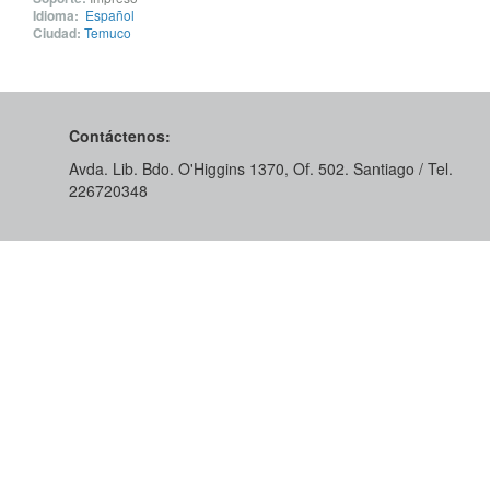
Idioma:
Español
Ciudad:
Temuco
Contáctenos:
Avda. Lib. Bdo. O'Higgins 1370, Of. 502. Santiago / Tel.
226720348