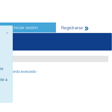
Iniciar sesión
Registrarse
×
es
- Búsqueda avanzada -
nte a