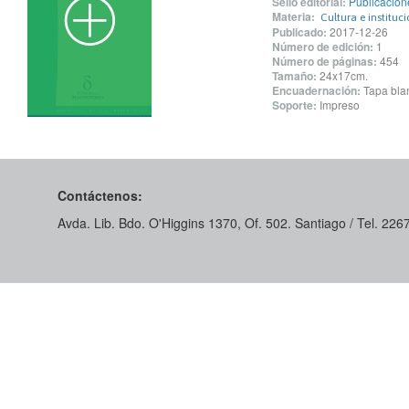
Sello editorial:
Publicacion
Materia:
Cultura e instituc
Publicado:
2017-12-26
Número de edición:
1
Número de páginas:
454
Tamaño:
24x17cm.
Encuadernación:
Tapa blan
Soporte:
Impreso
Contáctenos:
Avda. Lib. Bdo. O'Higgins 1370, Of. 502. Santiago / Tel. 22