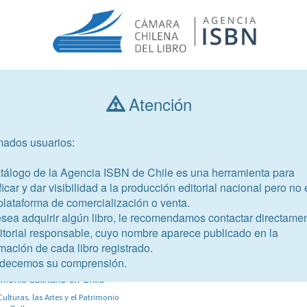
Atención
Consultar libros
mados usuarios:
Año de publicación
Público objetivo
atálogo de la Agencia ISBN de Chile es una herramienta para
ficar y dar visibilidad a la producción editorial nacional pero no 
plataforma de comercialización o venta.
esea adquirir algún libro, le recomendamos contactar directame
ditorial responsable, cuyo nombre aparece publicado en la
mación de cada libro registrado.
-5
decemos su comprensión.
ímbolos
imonio culinario en Chile
Culturas, las Artes y el Patrimonio