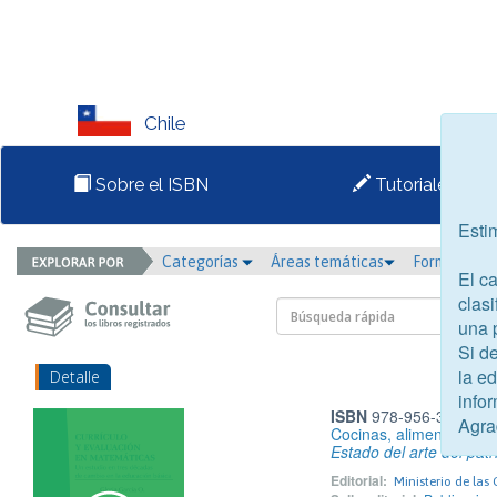
Chile
Sobre el ISBN
Tutoriales
Esti
Categorías
Áreas temáticas
Formato
El c
clasi
una 
Si d
la e
Detalle
infor
ISBN
978-956-352-265
Agra
Cocinas, alimentos y s
Estado del arte del patr
Editorial:
Ministerio de las 