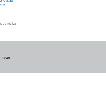
es Cultura
iones
da o rústica
6720348