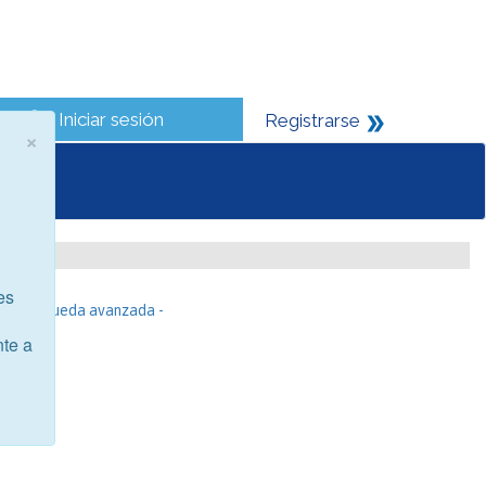
Iniciar sesión
Registrarse
×
es
- Búsqueda avanzada -
nte a