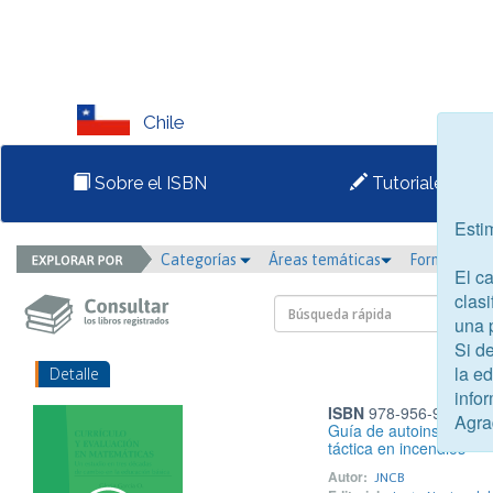
Chile
Sobre el ISBN
Tutoriales
Esti
Categorías
Áreas temáticas
Formato
El c
clasi
una 
Si d
la e
Detalle
infor
ISBN
978-956-9682-27
Agra
Guía de autoinstrucción
táctica en incendios
Autor:
JNCB