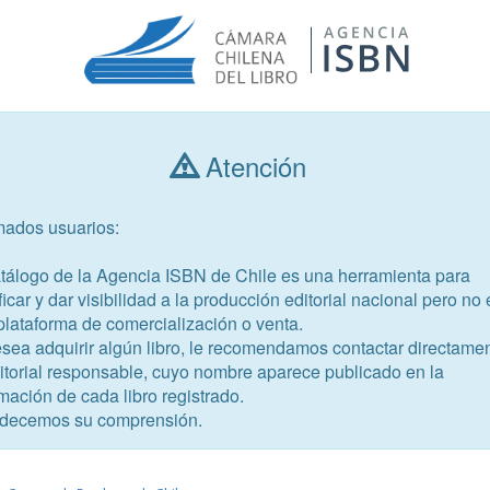
Atención
Consultar libros
mados usuarios:
Año de publicación
Público objetivo
atálogo de la Agencia ISBN de Chile es una herramienta para
ficar y dar visibilidad a la producción editorial nacional pero no 
plataforma de comercialización o venta.
esea adquirir algún libro, le recomendamos contactar directame
ditorial responsable, cuyo nombre aparece publicado en la
mación de cada libro registrado.
-8
decemos su comprensión.
 Nº5: técnicas de ventilación