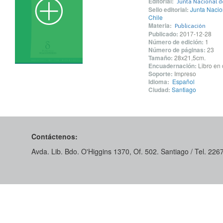
Editorial:
Junta Nacional d
Sello editorial:
Junta Naci
Chile
Materia:
Publicación
Publicado:
2017-12-28
Número de edición:
1
Número de páginas:
23
Tamaño:
28x21,5cm.
Encuadernación:
Libro en 
Soporte:
Impreso
Idioma:
Español
Ciudad:
Santiago
Contáctenos:
Avda. Lib. Bdo. O'Higgins 1370, Of. 502. Santiago / Tel. 22