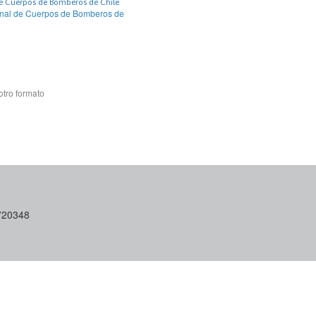
e Cuerpos de Bomberos de Chile
onal de Cuerpos de Bomberos de
otro formato
6720348