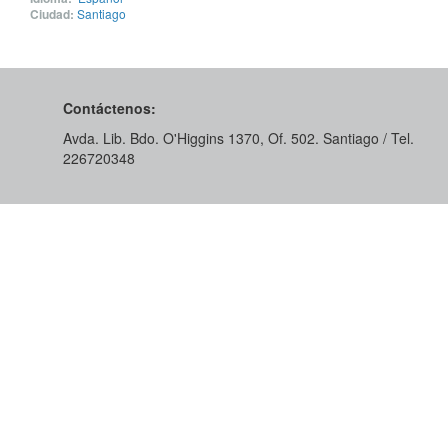
Ciudad:
Santiago
Contáctenos:
Avda. Lib. Bdo. O'Higgins 1370, Of. 502. Santiago / Tel.
226720348