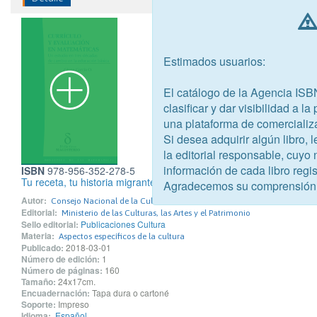
Estimados usuarios:
El catálogo de la Agencia ISB
clasificar y dar visibilidad a l
una plataforma de comercializ
Si desea adquirir algún libro,
la editorial responsable, cuyo
información de cada libro regis
ISBN
978-956-352-278-5
Tu receta, tu historia migrante
Agradecemos su comprensión
Autor:
Consejo Nacional de la Cultura y las Artes
Editorial:
Ministerio de las Culturas, las Artes y el Patrimonio
Sello editorial:
Publicaciones Cultura
Materia:
Aspectos específicos de la cultura
Publicado:
2018-03-01
Número de edición:
1
Número de páginas:
160
Tamaño:
24x17cm.
Encuadernación:
Tapa dura o cartoné
Soporte:
Impreso
Idioma:
Español