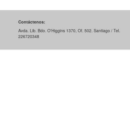
Contáctenos:
Avda. Lib. Bdo. O'Higgins 1370, Of. 502. Santiago / Tel.
226720348