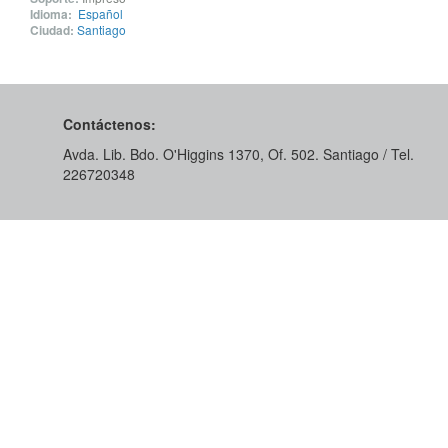
Idioma:
Español
Ciudad:
Santiago
Contáctenos:
Avda. Lib. Bdo. O'Higgins 1370, Of. 502. Santiago / Tel.
226720348