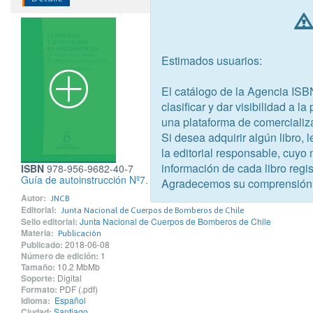
Estimados usuarios:
El catálogo de la Agencia ISB
clasificar y dar visibilidad a l
una plataforma de comercializ
Si desea adquirir algún libro,
la editorial responsable, cuyo
información de cada libro regis
ISBN
978-956-9682-40-7
Guía de autoinstrucción Nº7. Técnicas de búsqueda y rescate en 
Agradecemos su comprensión
Autor:
JNCB
Editorial:
Junta Nacional de Cuerpos de Bomberos de Chile
Sello editorial:
Junta Nacional de Cuerpos de Bomberos de Chile
Materia:
Publicación
Publicado:
2018-06-08
Número de edición:
1
Tamaño:
10.2 MbMb
Soporte:
Digital
Formato:
PDF (.pdf)
Idioma:
Español
Ciudad:
Santiago