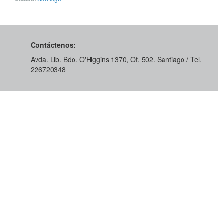
Contáctenos:
Avda. Lib. Bdo. O'Higgins 1370, Of. 502. Santiago / Tel.
226720348