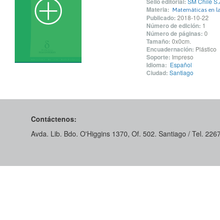
Sello editorial:
SM Chile S.
Materia:
Matemáticas en la
Publicado:
2018-10-22
Número de edición:
1
Número de páginas:
0
Tamaño:
0x0cm.
Encuadernación:
Plástico
Soporte:
Impreso
Idioma:
Español
Ciudad:
Santiago
Contáctenos:
Avda. Lib. Bdo. O'Higgins 1370, Of. 502. Santiago / Tel. 22