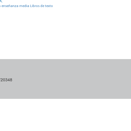
A.
 enseñanza media Libros de texto
6720348