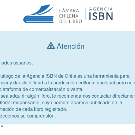
Atención
Consultar libros
mados usuarios:
Año de publicación
Público objetivo
atálogo de la Agencia ISBN de Chile es una herramienta para
ficar y dar visibilidad a la producción editorial nacional pero no 
plataforma de comercialización o venta.
esea adquirir algún libro, le recomendamos contactar directame
ditorial responsable, cuyo nombre aparece publicado en la
mación de cada libro registrado.
-8
decemos su comprensión.
ática 2° medio. Savia
.A.