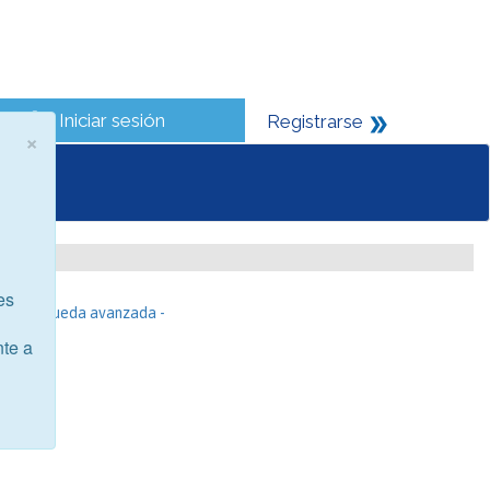
Iniciar sesión
Registrarse
×
es
- Búsqueda avanzada -
nte a