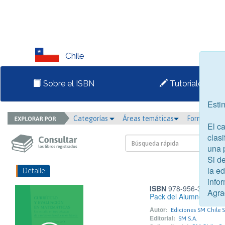
Chile
Sobre el ISBN
Tutoriales
Esti
Categorías
Áreas temáticas
Formato
El c
clasi
una 
Si d
la e
Detalle
infor
ISBN
978-956-363-378
Agra
Pack del Alumno Matem
Autor:
Ediciones SM Chile S
Editorial:
SM S.A.