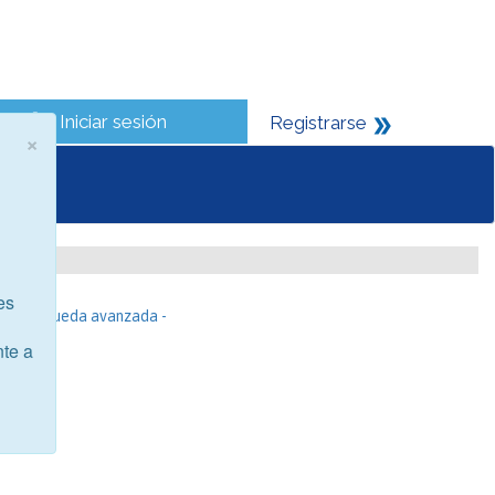
Iniciar sesión
Registrarse
×
es
- Búsqueda avanzada -
nte a