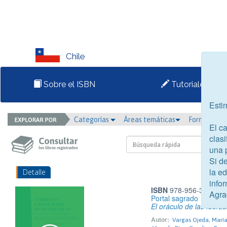
Chile
Sobre el ISBN
Tutoriales
Esti
Categorías
Áreas temáticas
Formato
El c
clasi
una 
Si d
la e
Detalle
infor
ISBN
978-956-398-624
Agra
Portal sagrado
El oráculo de las fuerz
Autor:
Vargas Ojeda, María