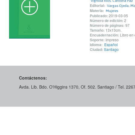
Vignola Ríos, Carolina Paz
Editorial:
Vargas Ojeda, Ma
Materia:
Mujeres
Publicado:
2019-03-05
Número de edición:
2
Número de páginas:
97
Tamaño:
13x13cm.
Encuadernación:
Libro en 
Soporte:
Impreso
Idioma:
Español
Ciudad:
Santiago
Contáctenos:
Avda. Lib. Bdo. O'Higgins 1370, Of. 502. Santiago / Tel. 22