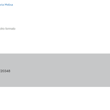
ría Melisa
otro formato
6720348