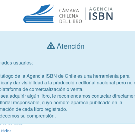
Atención
Consultar libros
mados usuarios:
Año de publicación
Público objetivo
atálogo de la Agencia ISBN de Chile es una herramienta para
ficar y dar visibilidad a la producción editorial nacional pero no 
plataforma de comercialización o venta.
esea adquirir algún libro, le recomendamos contactar directame
ditorial responsable, cuyo nombre aparece publicado en la
mación de cada libro registrado.
-2
decemos su comprensión.
as femeninas
 Melisa