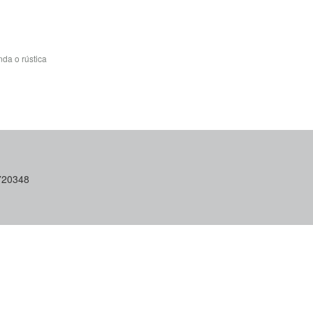
da o rústica
6720348