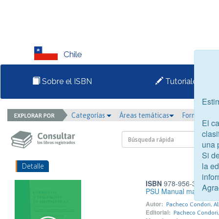
Chile
Sobre el ISBN
Tutoriales
Esti
Categorías
Áreas temáticas
Formato
El c
clasi
una 
Si d
la e
Detalle
infor
ISBN
978-956-398-670
Agra
PSU Manual matemática 
Autor:
Pacheco Condori, Al
Editorial:
Pacheco Condori,