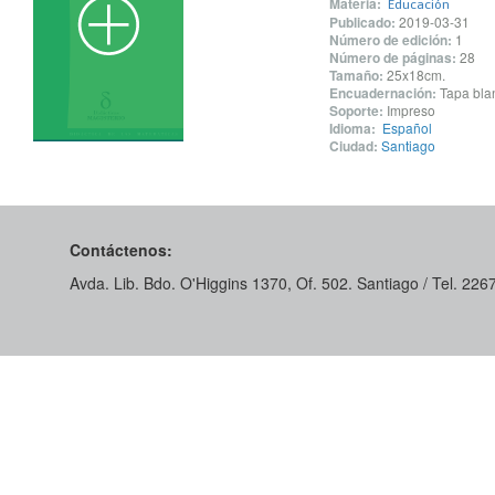
Materia:
Educación
Publicado:
2019-03-31
Número de edición:
1
Número de páginas:
28
Tamaño:
25x18cm.
Encuadernación:
Tapa blan
Soporte:
Impreso
Idioma:
Español
Ciudad:
Santiago
Contáctenos:
Avda. Lib. Bdo. O'Higgins 1370, Of. 502. Santiago / Tel. 22