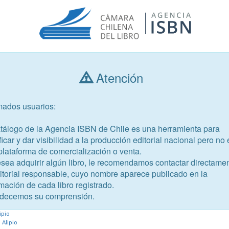
Atención
Consultar libros
mados usuarios:
Año de publicación
Público objetivo
atálogo de la Agencia ISBN de Chile es una herramienta para
ficar y dar visibilidad a la producción editorial nacional pero no 
plataforma de comercialización o venta.
esea adquirir algún libro, le recomendamos contactar directame
ditorial responsable, cuyo nombre aparece publicado en la
mación de cada libro registrado.
-9
decemos su comprensión.
ejercicios 1 y 2
ipio
 Alipio