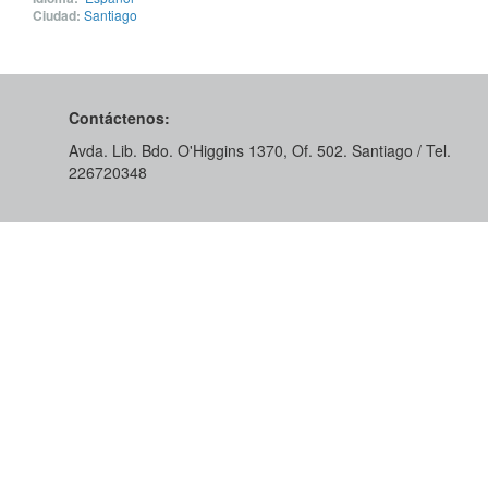
Ciudad:
Santiago
Contáctenos:
Avda. Lib. Bdo. O'Higgins 1370, Of. 502. Santiago / Tel.
226720348