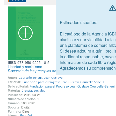
Estimados usuarios:
El catálogo de la Agencia ISB
clasificar y dar visibilidad a l
una plataforma de comercializ
Si desea adquirir algún libro,
la editorial responsable, cuyo
información de cada libro regis
ISBN
978-956-9225-18-5
Libertad y socialismo
Agradecemos su comprensión
Discusión de los principios de organización del trabajo industrial
Autor:
Courcelle-Seneuil, Jean Gustave
Editorial:
Fundación para el Progreso Jean Gustave Courcelle-Seneuil
Sello editorial:
Fundación para el Progreso Jean Gustave Courcelle-Seneuil
Materia:
Ciencias sociales
Publicado:
2019-03-21
Número de edición:
1
Tamaño:
100 KbKb
Soporte:
Digital
Formato:
Otros
Idioma:
Español