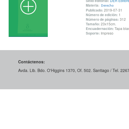
Sello editorial:
DER Editor
Materia:
Derecho
Publicado:
2019-07-31
Número de edición:
1
Número de páginas:
312
Tamaño:
23x15cm.
Encuadernación:
Tapa blan
Soporte:
Impreso
Contáctenos:
Avda. Lib. Bdo. O'Higgins 1370, Of. 502. Santiago / Tel. 22