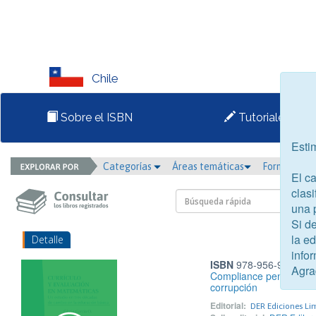
Chile
Sobre el ISBN
Tutoriales
Esti
Categorías
Áreas temáticas
Formato
El c
clasi
una 
Si d
la e
Detalle
infor
ISBN
978-956-9959-53
Agra
Compliance penal: Sist
corrupción
Editorial:
DER Ediciones Li