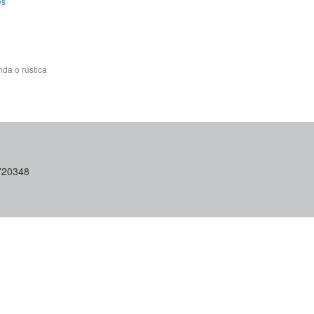
es
da o rústica
6720348