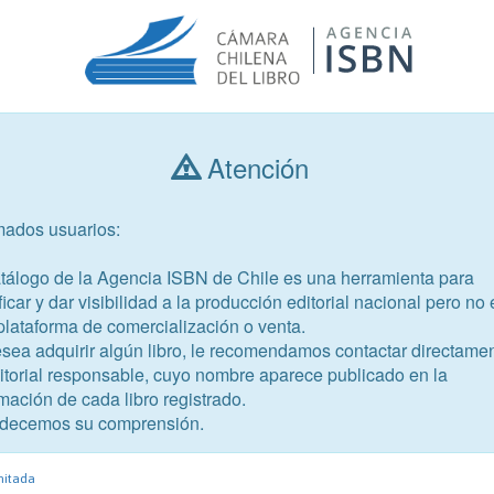
Atención
Consultar libros
mados usuarios:
Año de publicación
Público objetivo
atálogo de la Agencia ISBN de Chile es una herramienta para
ficar y dar visibilidad a la producción editorial nacional pero no 
plataforma de comercialización o venta.
esea adquirir algún libro, le recomendamos contactar directame
ditorial responsable, cuyo nombre aparece publicado en la
mación de cada libro registrado.
-0
decemos su comprensión.
emas de prevención de la
mitada