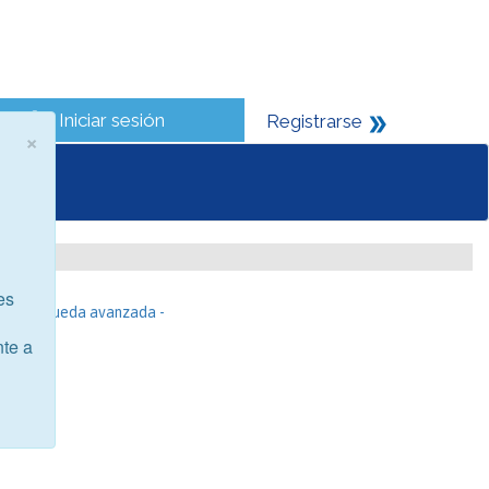
Iniciar sesión
Registrarse
×
es
- Búsqueda avanzada -
nte a