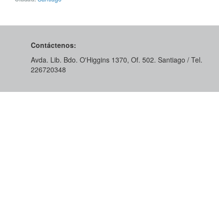
Contáctenos:
Avda. Lib. Bdo. O'Higgins 1370, Of. 502. Santiago / Tel.
226720348