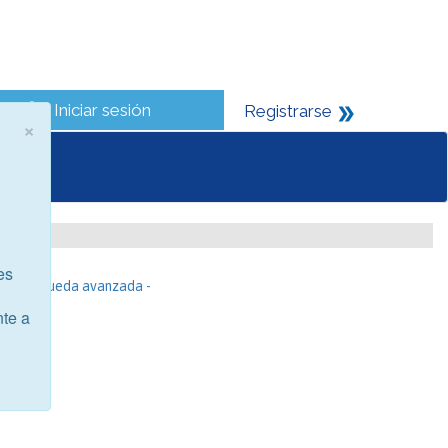
Iniciar sesión
Registrarse
×
es
- Búsqueda avanzada -
nte a