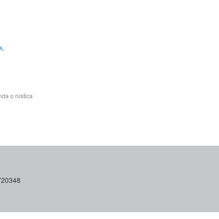
A.
da o rústica
6720348