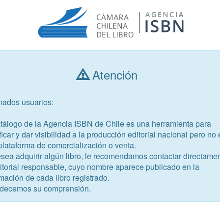
Atención
Consultar libros
mados usuarios:
Año de publicación
Público objetivo
atálogo de la Agencia ISBN de Chile es una herramienta para
ficar y dar visibilidad a la producción editorial nacional pero no 
plataforma de comercialización o venta.
esea adquirir algún libro, le recomendamos contactar directame
ditorial responsable, cuyo nombre aparece publicado en la
mación de cada libro registrado.
-8
decemos su comprensión.
 probabilidades
a