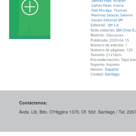
Salinas Páez, Ricardo
Galvés Pérez, Grecia
Peet Moraga, Thomas
Martínez Salazar, Salomé
Equipo Editorial SM
Editorial:
SM S.A.
Sello editorial:
SM Chile S.
Materia:
Educación
Publicado:
2020-04-15
Número de edición:
1
Número de páginas:
120
Tamaño:
21x16cm.
Encuadernación:
Tapa blan
Soporte:
Impreso
Idioma:
Español
Ciudad:
Santiago
Contáctenos:
Avda. Lib. Bdo. O'Higgins 1370, Of. 502. Santiago / Tel. 22