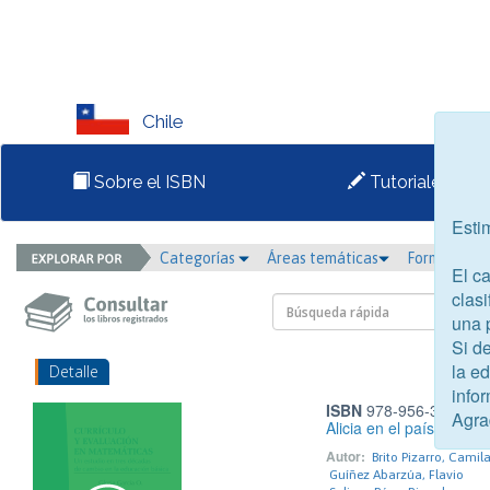
Chile
Sobre el ISBN
Tutoriales
Esti
Categorías
Áreas temáticas
Formato
El c
clasi
una 
Si d
la e
Detalle
infor
ISBN
978-956-363-857
Agra
Alicia en el país de las
Autor:
Brito Pizarro, Camil
Guíñez Abarzúa, Flavio