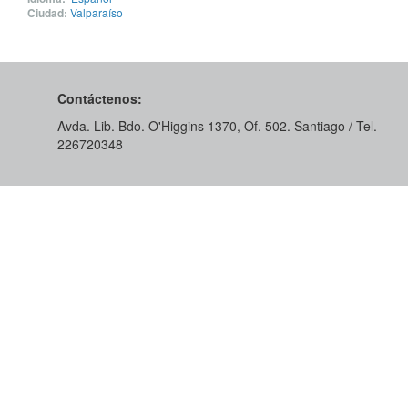
Ciudad:
Valparaíso
Contáctenos:
Avda. Lib. Bdo. O'Higgins 1370, Of. 502. Santiago / Tel.
226720348