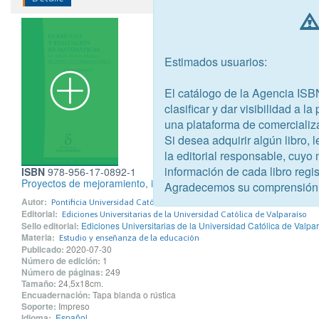
Estimados usuarios:
El catálogo de la Agencia ISB
clasificar y dar visibilidad a l
una plataforma de comercializ
Si desea adquirir algún libro,
la editorial responsable, cuyo
información de cada libro regis
ISBN
978-956-17-0892-1
Proyectos de mejoramiento, innovación e investigación de la doce
Agradecemos su comprensión
Autor:
Pontificia Universidad Católica de Valparaíso
Editorial:
Ediciones Universitarias de la Universidad Católica de Valparaíso
Sello editorial:
Ediciones Universitarias de la Universidad Católica de Valpa
Materia:
Estudio y enseñanza de la educación
Publicado:
2020-07-30
Número de edición:
1
Número de páginas:
249
Tamaño:
24,5x18cm.
Encuadernación:
Tapa blanda o rústica
Soporte:
Impreso
Idioma:
Español