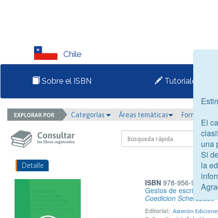
Chile
Sobre el ISBN
Tutoriales
Esti
Categorías
Áreas temáticas
Formato
El c
clasi
una 
Si d
la e
Detalle
infor
ISBN
978-956-9985-59
Agra
Gestos de escritura
Coedicion Scherezade
Editorial:
Asterión Edicione