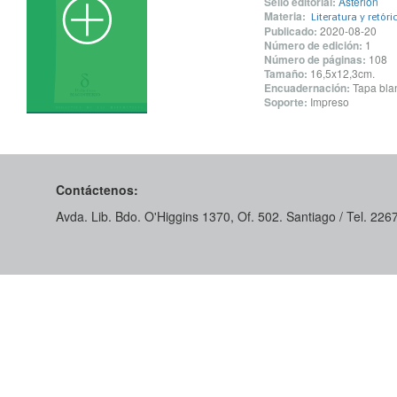
Sello editorial:
Asterión
Materia:
Literatura y retóri
Publicado:
2020-08-20
Número de edición:
1
Número de páginas:
108
Tamaño:
16,5x12,3cm.
Encuadernación:
Tapa blan
Soporte:
Impreso
Contáctenos:
Avda. Lib. Bdo. O'Higgins 1370, Of. 502. Santiago / Tel. 22