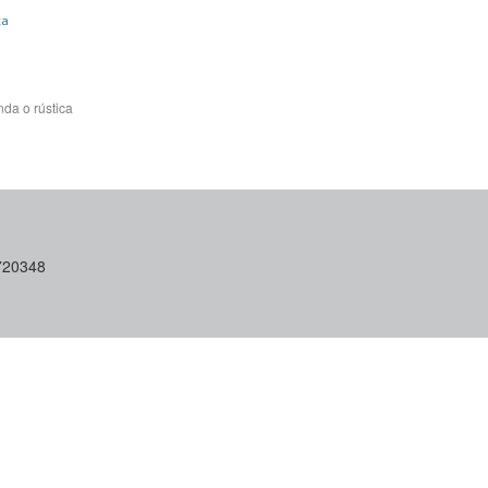
ca
da o rústica
6720348