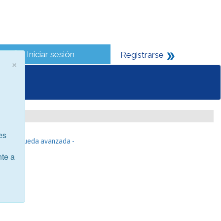
Iniciar sesión
Registrarse
×
es
- Búsqueda avanzada -
nte a