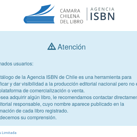
Atención
Consultar libros
mados usuarios:
Año de publicación
Público objetivo
atálogo de la Agencia ISBN de Chile es una herramienta para
ficar y dar visibilidad a la producción editorial nacional pero no 
plataforma de comercialización o venta.
esea adquirir algún libro, le recomendamos contactar directame
ditorial responsable, cuyo nombre aparece publicado en la
mación de cada libro registrado.
-1
decemos su comprensión.
s Limitada