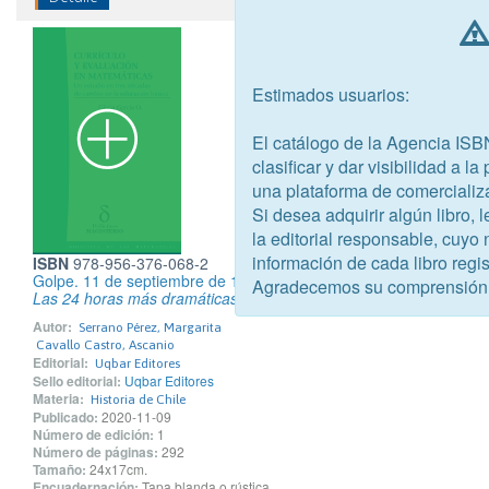
Estimados usuarios:
El catálogo de la Agencia ISB
clasificar y dar visibilidad a l
una plataforma de comercializ
Si desea adquirir algún libro,
la editorial responsable, cuyo
información de cada libro regis
ISBN
978-956-376-068-2
Golpe. 11 de septiembre de 1973
Agradecemos su comprensión
Las 24 horas más dramáticas del Siglo 20
Autor:
Serrano Pérez, Margarita
Cavallo Castro, Ascanio
Editorial:
Uqbar Editores
Sello editorial:
Uqbar Editores
Materia:
Historia de Chile
Publicado:
2020-11-09
Número de edición:
1
Número de páginas:
292
Tamaño:
24x17cm.
Encuadernación:
Tapa blanda o rústica