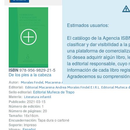
Estimados usuarios:
El catálogo de la Agencia ISB
clasificar y dar visibilidad a l
una plataforma de comercializ
Si desea adquirir algún libro,
la editorial responsable, cuyo
información de cada libro regis
ISBN
978-956-9829-21-5
De los pies a la cabeza
Agradecemos su comprensión
Autor:
Morales Findel, Macarena Andrea
Editorial:
Editorial Macarena Andrea Morales Findel E.I.R.L. Editorial Muñeca 
Sello editorial:
Editorial Muñeca de Trapo
Materia:
Literatura infantil
Publicado:
2021-03-15
Número de edición:
1
Número de páginas:
20
Tamaño:
16x16cm.
Encuadernación:
Tapa dura o cartoné
Soporte:
Impreso
Idioma:
Español