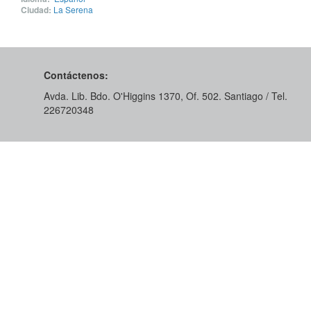
Ciudad:
La Serena
Contáctenos:
Avda. Lib. Bdo. O'Higgins 1370, Of. 502. Santiago / Tel.
226720348