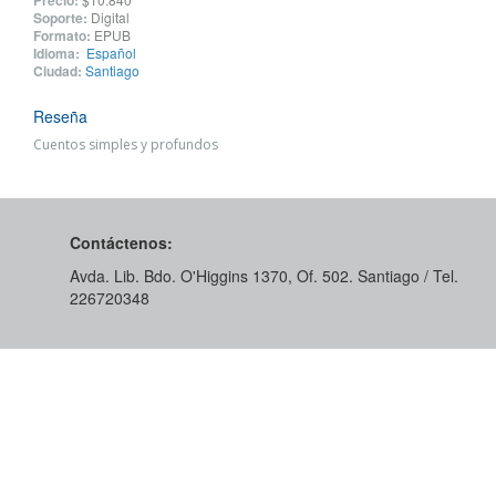
Precio:
Soporte:
Digital
Formato:
EPUB
Idioma:
Español
Ciudad:
Santiago
Reseña
Cuentos simples y profundos
Contáctenos:
Avda. Lib. Bdo. O'Higgins 1370, Of. 502. Santiago / Tel.
226720348