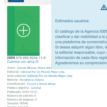
Estimados usuarios:
El catálogo de la Agencia ISB
clasificar y dar visibilidad a l
una plataforma de comercializ
Si desea adquirir algún libro,
la editorial responsable, cuyo
información de cada libro regis
ISBN
978-956-8234-11-9
Cuentos con alma III
Agradecemos su comprensión
Autor:
Gómez Alfonso, María del Rosario
Editorial:
Editorial Por Un Mundo Mejor Ltda.
Sello editorial:
Editorial Por Un Mundo Mejor Ltda.
Materia:
Novelística chilena
Clasificación:
Ficción y temas afines
Público objetivo:
General
Publicado:
2003-10-31
Número de edición:
6
Número de páginas:
0
Tamaño:
565Kb
$10.840