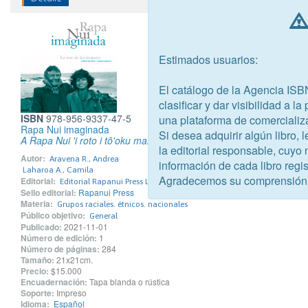
Estimados usuarios:
El catálogo de la Agencia ISB
clasificar y dar visibilidad a l
ISBN
978-956-9337-47-5
una plataforma de comercializ
Rapa Nui imaginada
Si desea adquirir algún libro,
A Rapa Nui 'i roto i tō'oku mana'u. Te re'o o te ŋā vi'e?
la editorial responsable, cuyo
Autor:
Aravena R., Andrea
información de cada libro regis
Laharoa A., Camila
Agradecemos su comprensión
Editorial:
Editorial Rapanui Press Limitada
Sello editorial:
Rapanui Press
Materia:
Grupos raciales. étnicos. nacionales
Público objetivo:
General
Publicado:
2021-11-01
Número de edición:
1
Número de páginas:
284
Tamaño:
21x21cm.
Precio:
$15.000
Encuadernación:
Tapa blanda o rústica
Soporte:
Impreso
Idioma:
Español