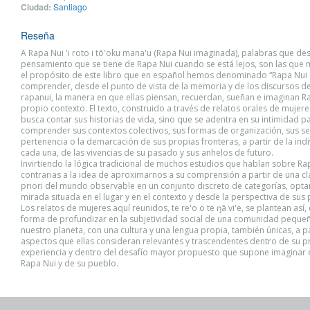
Ciudad:
Santiago
Reseña
A Rapa Nui 'i roto i tō'oku mana'u (Rapa Nui imaginada), palabras que des
pensamiento que se tiene de Rapa Nui cuando se está lejos, son las que
el propósito de este libro que en español hemos denominado “Rapa Nui 
comprender, desde el punto de vista de la memoria y de los discursos d
rapanui, la manera en que ellas piensan, recuerdan, sueñan e imaginan Ra
propio contexto. El texto, construido a través de relatos orales de mujere
busca contar sus historias de vida, sino que se adentra en su intimidad p
comprender sus contextos colectivos, sus formas de organización, sus s
pertenencia o la demarcación de sus propias fronteras, a partir de la ind
cada una, de las vivencias de su pasado y sus anhelos de futuro.
Invirtiendo la lógica tradicional de muchos estudios que hablan sobre Rap
contrarias a la idea de aproximarnos a su comprensión a partir de una cla
priori del mundo observable en un conjunto discreto de categorías, opt
mirada situada en el lugar y en el contexto y desde la perspectiva de sus 
Los relatos de mujeres aquí reunidos, te re'o o te ŋā vi'e, se plantean así
forma de profundizar en la subjetividad social de una comunidad pequeñ
nuestro planeta, con una cultura y una lengua propia, también únicas, a pa
aspectos que ellas consideran relevantes y trascendentes dentro de su p
experiencia y dentro del desafío mayor propuesto que supone imaginar e
Rapa Nui y de su pueblo.