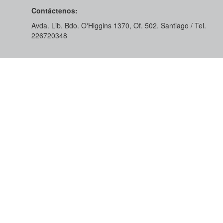
Contáctenos:
Avda. Lib. Bdo. O'Higgins 1370, Of. 502. Santiago / Tel.
226720348