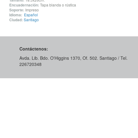
Tamaño:
Encuadernación:
Tapa blanda o rústica
Soporte:
Impreso
Idioma:
Español
Ciudad:
Santiago
Contáctenos:
Avda. Lib. Bdo. O'Higgins 1370, Of. 502. Santiago / Tel.
226720348