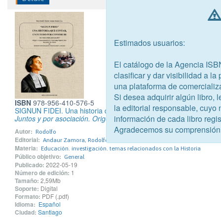
Estimados usuarios:
El catálogo de la Agencia ISB
clasificar y dar visibilidad a l
una plataforma de comercializ
Si desea adquirir algún libro,
ISBN
978-956-410-576-5
la editorial responsable, cuyo
SIGNUN FIDEI. Una historia que contar, un futuro por construir
información de cada libro regis
Juntos y por asociación. Origen y reconocimiento de la Fraternid
Agradecemos su comprensión
Autor:
Rodolfo
Editorial:
Andaur Zamora, Rodolfo Patricio
Materia:
Educación. investigación. temas relacionados con la Historia
Público objetivo:
General
Publicado:
2022-05-19
Número de edición:
1
Tamaño:
2,59Mb
Soporte:
Digital
Formato:
PDF (.pdf)
Idioma:
Español
Ciudad:
Santiago