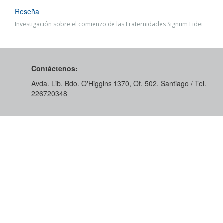
Reseña
Investigación sobre el comienzo de las Fraternidades Signum Fidei
Contáctenos:
Avda. Lib. Bdo. O'Higgins 1370, Of. 502. Santiago / Tel.
226720348