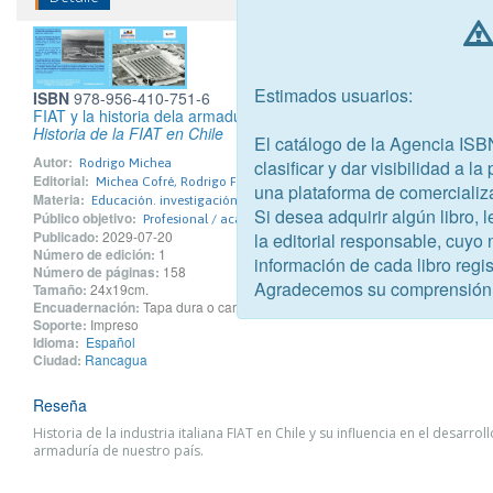
Estimados usuarios:
ISBN
978-956-410-751-6
FIAT y la historia dela armaduría en Chile
Historia de la FIAT en Chile
El catálogo de la Agencia ISB
Autor:
clasificar y dar visibilidad a l
Rodrigo Michea
Editorial:
Michea Cofré, Rodrigo Francisco
una plataforma de comercializ
Materia:
Educación. investigación. temas relacionados con la Historia
Si desea adquirir algún libro,
Público objetivo:
Profesional / académico
Publicado:
2029-07-20
la editorial responsable, cuyo
Número de edición:
1
información de cada libro regis
Número de páginas:
158
Agradecemos su comprensión
Tamaño:
24x19cm.
Encuadernación:
Tapa dura o cartoné
Soporte:
Impreso
Idioma:
Español
Ciudad:
Rancagua
Reseña
Historia de la industria italiana FIAT en Chile y su influencia en el desarroll
armaduría de nuestro país.