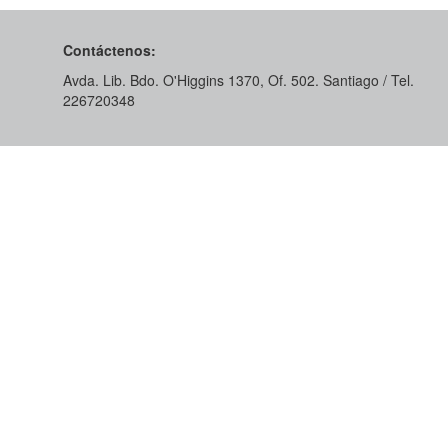
Contáctenos:
Avda. Lib. Bdo. O'Higgins 1370, Of. 502. Santiago / Tel.
226720348