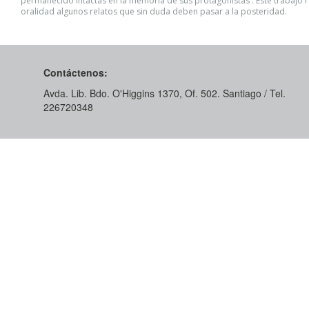
permanecido intactas en la memoria de sus protagonistas . Este trabajo r
oralidad algunos relatos que sin duda deben pasar a la posteridad.
Contáctenos:
Avda. Lib. Bdo. O'Higgins 1370, Of. 502. Santiago / Tel.
226720348