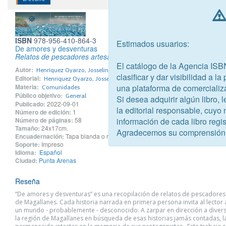
ISBN
978-956-410-864-3
Estimados usuarios:
De amores y desventuras
Relatos de pescadores artesanales en el Estrecho de Magallanes
El catálogo de la Agencia ISB
Autor:
Henríquez Oyarzo, Josselinne Constanza
clasificar y dar visibilidad a l
Editorial:
Henriquez Oyarzo, Josselinne Constanza
una plataforma de comercializ
Materia:
Comunidades
Público objetivo:
General
Si desea adquirir algún libro,
Publicado:
2022-09-01
la editorial responsable, cuyo
Número de edición:
1
información de cada libro regis
Número de páginas:
58
Tamaño:
24x17cm.
Agradecemos su comprensión
Encuadernación:
Tapa blanda o rústica
Soporte:
Impreso
Idioma:
Español
Ciudad:
Punta Arenas
Reseña
“De amores y desventuras” es una recopilación de relatos de pescadores
de Magallanes. Cada historia narrada en primera persona invita al lector 
un mundo - probablemente - desconocido. A zarpar en dirección a diver
la región de Magallanes en búsqueda de esas historias jamás contadas, l