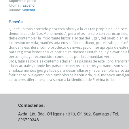
Soporte:
Impreso
Idioma:
Español
Ciudad:
Vallenar
Reseña
Que título más acertado para esta obra y a la vez tan propia de una com
denominada de “Los Monumentos”, pero ellos no solo son estructurales,
debe contemplar la importante historia social del lugar, del pueblo en s
expresión de vida, manifestada en su afán cotidiano, por el trabajo, el ofi
donde la escritura, como producto de investigación, se apropia de este r
para registrar historias y valorar a “Freirinenses Notables…” y elevarlos a 
personajes, ya reconocidos como tales por la comunidad vecinal.
Ellos, figuras sociales contempladas en las páginas de este libro, transit
idas y actuales, donde los paisajes mineros, costeros y urbanos son sus
emplazamientos geográficos para desarrollarse y hacer semblanza social 
freirinense. Sus ejemplos o símbolos se hacen vida, cual mosaico amal
caracteres diferentes para sumar a la identidad de Freirina toda.
Contáctenos:
Avda. Lib. Bdo. O'Higgins 1370, Of. 502. Santiago / Tel.
226720348