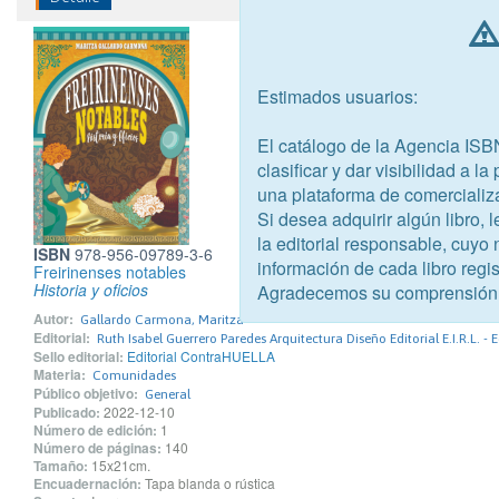
Estimados usuarios:
El catálogo de la Agencia ISB
clasificar y dar visibilidad a l
una plataforma de comercializ
Si desea adquirir algún libro,
la editorial responsable, cuyo
ISBN
978-956-09789-3-6
información de cada libro regis
Freirinenses notables
Historia y oficios
Agradecemos su comprensión
Autor:
Gallardo Carmona, Maritza
Editorial:
Ruth Isabel Guerrero Paredes Arquitectura Diseño Editorial E.I.R.L. -
Sello editorial:
Editorial ContraHUELLA
Materia:
Comunidades
Público objetivo:
General
Publicado:
2022-12-10
Número de edición:
1
Número de páginas:
140
Tamaño:
15x21cm.
Encuadernación:
Tapa blanda o rústica