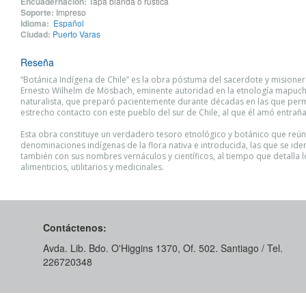
Encuadernación:
Tapa blanda o rústica
Soporte:
Impreso
Idioma:
Español
Ciudad:
Puerto Varas
Reseña
“Botánica Indígena de Chile” es la obra póstuma del sacerdote y misione
Ernesto Wilhelm de Mösbach, eminente autoridad en la etnología mapuch
naturalista, que preparó pacientemente durante décadas en las que per
estrecho contacto con este pueblo del sur de Chile, al que él amó entrañ
Esta obra constituye un verdadero tesoro etnológico y botánico que reú
denominaciones indígenas de la flora nativa e introducida, las que se iden
también con sus nombres vernáculos y científicos, al tiempo que detalla 
alimenticios, utilitarios y medicinales.
Contáctenos:
Avda. Lib. Bdo. O'Higgins 1370, Of. 502. Santiago / Tel.
226720348