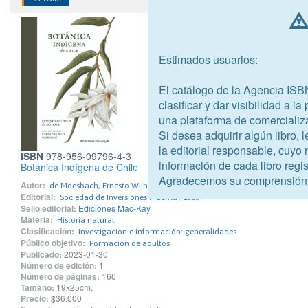
Estimados usuarios:
El catálogo de la Agencia ISB
clasificar y dar visibilidad a l
una plataforma de comercializ
Si desea adquirir algún libro,
la editorial responsable, cuyo
ISBN
978-956-09796-4-3
información de cada libro regis
Botánica Indígena de Chile
Agradecemos su comprensión
Autor:
de Moesbach, Ernesto Wilhelm
Editorial:
Sociedad de Inversiones Mac-Kay Ltda.
Sello editorial:
Ediciones Mac-Kay
Materia:
Historia natural
Clasificación:
Investigación e información: generalidades
Público objetivo:
Formación de adultos
Publicado:
2023-01-30
Número de edición:
1
Número de páginas:
160
Tamaño:
19x25cm.
Precio:
$36.000