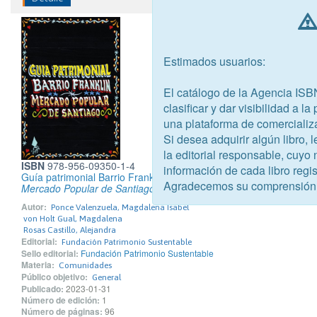
Estimados usuarios:
El catálogo de la Agencia ISB
clasificar y dar visibilidad a l
una plataforma de comercializ
Si desea adquirir algún libro,
la editorial responsable, cuyo
ISBN
978-956-09350-1-4
información de cada libro regis
Guía patrimonial Barrio Franklin
Agradecemos su comprensión
Mercado Popular de Santiago
Autor:
Ponce Valenzuela, Magdalena Isabel
von Holt Gual, Magdalena
Rosas Castillo, Alejandra
Editorial:
Fundación Patrimonio Sustentable
Sello editorial:
Fundación Patrimonio Sustentable
Materia:
Comunidades
Público objetivo:
General
Publicado:
2023-01-31
Número de edición:
1
Número de páginas:
96