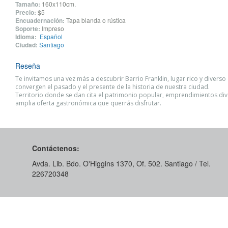
Tamaño:
160x110cm.
Precio:
$5
Encuadernación:
Tapa blanda o rústica
Soporte:
Impreso
Idioma:
Español
Ciudad:
Santiago
Reseña
Te invitamos una vez más a descubrir Barrio Franklin, lugar rico y divers
convergen el pasado y el presente de la historia de nuestra ciudad.
Territorio donde se dan cita el patrimonio popular, emprendimientos div
amplia oferta gastronómica que querrás disfrutar.
Contáctenos:
Avda. Lib. Bdo. O'Higgins 1370, Of. 502. Santiago / Tel.
226720348