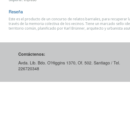
Reseña
Este es el producto de un concurso de relatos barriales, para recuperar la
través de la memoria colectiva de los vecinos. Tiene un marcado sello ide
territorio común, planificado por Karl Brünner, arquitecto y urbanista asu
Contáctenos:
Avda. Lib. Bdo. O'Higgins 1370, Of. 502. Santiago / Tel.
226720348