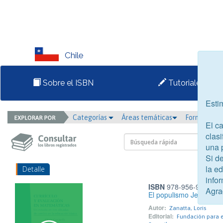
Chile
Sobre el ISBN
Tutoriales
Esti
Categorías
Áreas temáticas
Formato
El c
clasi
una 
Si d
la e
Detalle
infor
ISBN
978-956-9225-37
Agra
El populismo Jesuita
Autor:
Zanatta, Loris
Editorial:
Fundación para e