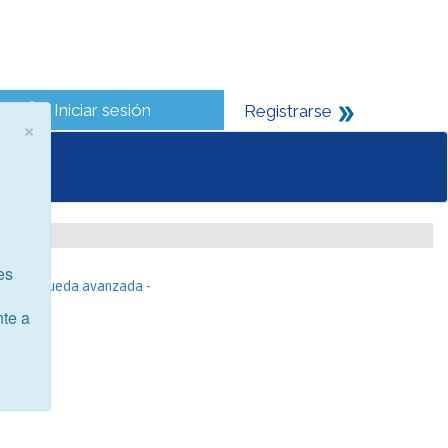
Iniciar sesión
Registrarse
×
es
- Búsqueda avanzada -
nte a