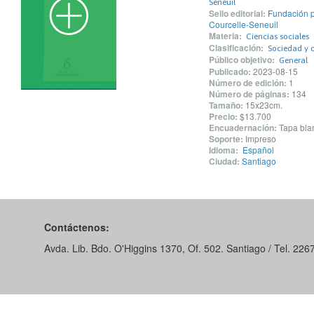
Seneuil
Sello editorial:
Fundación p
Courcelle-Seneuil
Materia:
Ciencias sociales
Clasificación:
Sociedad y c
Público objetivo:
General
Publicado:
2023-08-15
Número de edición:
1
Número de páginas:
134
Tamaño:
15x23cm.
Precio:
$13.700
Encuadernación:
Tapa blan
Soporte:
Impreso
Idioma:
Español
Ciudad:
Santiago
Contáctenos:
Avda. Lib. Bdo. O'Higgins 1370, Of. 502. Santiago / Tel. 22