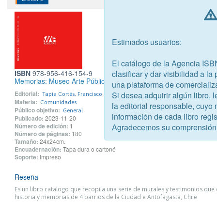
Estimados usuarios:
El catálogo de la Agencia ISB
ISBN
978-956-416-154-9
clasificar y dar visibilidad a l
Memorias: Museo Arte Público 2016-21
una plataforma de comercializ
Editorial:
Si desea adquirir algún libro,
Tapia Cortés, Francisco Javier
Materia:
Comunidades
la editorial responsable, cuyo
Público objetivo:
General
información de cada libro regis
Publicado:
2023-11-20
Número de edición:
1
Agradecemos su comprensión
Número de páginas:
180
Tamaño:
24x24cm.
Encuadernación:
Tapa dura o cartoné
Soporte:
Impreso
Reseña
Es un libro catalogo que recopila una serie de murales y testimonios que 
historia y memorias de 4 barrios de la Ciudad e Antofagasta, Chile