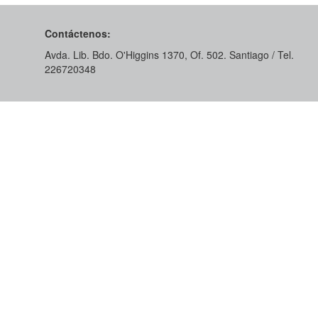
Contáctenos:
Avda. Lib. Bdo. O'Higgins 1370, Of. 502. Santiago / Tel.
226720348