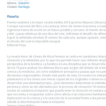
Idioma:
Español
Ciudad:
Santiago
Reseña
Premio unánime a la mejor novela inédita 2016 (premio Mejores Obras Lit
Consejo nacional del libro y la Lectura), Amor de clones incursiona a trav
ingeniosa trama de acción en un futuro posible y cercano: el mundo de los
y Mel, copias idénticas de una diva del cine, enfrentan el desafío de difer
lograr la anhelada otredad. El camino de cada una, aunque opuesto, solo
el vínculo del cual es imposible escapar.
Editorial Forja
La novela Amor de clones de Alicia Fenieux se centra en cuestiones relac
clonación y la identidad, por lo que nos permite hacer una reflexión desd
perspectiva de la bioética. La bioética es una disciplina que se desarroll
de los 70 para analizar los dilemas éticos que surgen del ámbito de la bio
ciencia y la medicina, así como establecer principios y pautas que nos p
decisiones responsables. Desde este punto de vista, la novela nos interp
plantearnos si los clones son meras copias de los originales o tienen la 
desarrollar una identidad propia. ¿Qué elementos determinan la individu
persona y cómo se ven afectados por el proceso de clonación? Al mismo 
novela se cuestiona el impacto que puede tener la clonación en nuestra 
que nos invita a recapacitar sobre cómo afecta a las relaciones familiares,
implicación en la crianza y a la reacción de la sociedad frente a las pers
(desde la discriminación hasta la inclusión).
Teresa López-Pellisa,