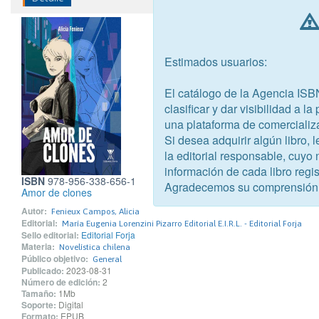
Estimados usuarios:
El catálogo de la Agencia ISB
clasificar y dar visibilidad a l
una plataforma de comercializ
Si desea adquirir algún libro,
la editorial responsable, cuyo
información de cada libro regis
ISBN
978-956-338-656-1
Agradecemos su comprensión
Amor de clones
Autor:
Fenieux Campos, Alicia
Editorial:
María Eugenia Lorenzini Pizarro Editorial E.I.R.L. - Editorial Forja
Sello editorial:
Editorial Forja
Materia:
Novelística chilena
Público objetivo:
General
Publicado:
2023-08-31
Número de edición:
2
Tamaño:
1Mb
Soporte:
Digital
Formato:
EPUB