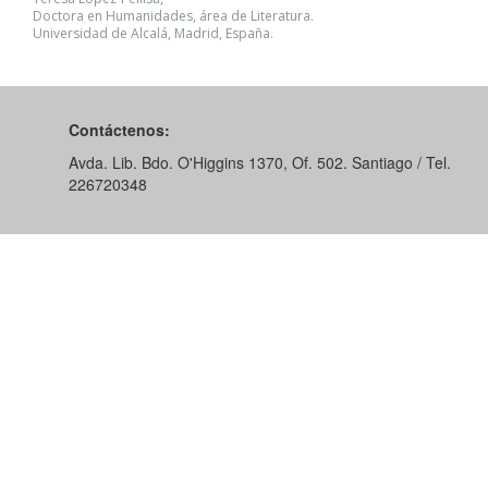
Doctora en Humanidades, área de Literatura.
Universidad de Alcalá, Madrid, España.
Contáctenos:
Avda. Lib. Bdo. O'Higgins 1370, Of. 502. Santiago / Tel.
226720348