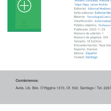
Moreno González, Manuel 
Vega Vega, Javier Andrés
Editorial:
Editorial Mediter
Sello editorial:
Editorial Me
Materia:
Tecnologia(Cienci
Clasificación:
Enfermedade
Público objetivo:
Profesio
Publicado:
2023-11-24
Número de edición:
1
Número de páginas:
334
Tamaño:
18.5x24cm.
Encuadernación:
Tapa blan
Soporte:
Impreso
Idioma:
Español
Ciudad:
Santiago
Contáctenos:
Avda. Lib. Bdo. O'Higgins 1370, Of. 502. Santiago / Tel. 22