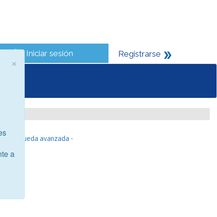
Iniciar sesión
Registrarse
×
es
- Búsqueda avanzada -
nte a