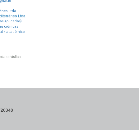
Ignacio
ráneo Ltda.
diterráneo Ltda.
as Aplicadas)
s crónicas
nal / académico
da o rústica
6720348