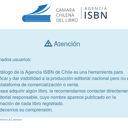
Atención
Consultar libros
mados usuarios:
Año de publicación
Público objetivo
atálogo de la Agencia ISBN de Chile es una herramienta para
ficar y dar visibilidad a la producción editorial nacional pero no 
plataforma de comercialización o venta.
esea adquirir algún libro, le recomendamos contactar directame
ditorial responsable, cuyo nombre aparece publicado en la
mación de cada libro registrado.
-7
decemos su comprensión.
e la conducta alimentaria
Verónica Leonor