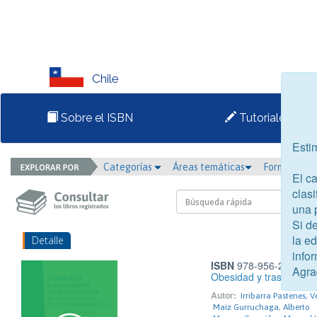
Chile
Sobre el ISBN
Tutoriales
Esti
Categorías
Áreas temáticas
Formato
El c
clasi
una 
Si d
la e
Detalle
infor
ISBN
978-956-220-450
Agra
Obesidad y trastornos d
Autor:
Irribarra Pastenes, 
Maiz Gurruchaga, Alberto