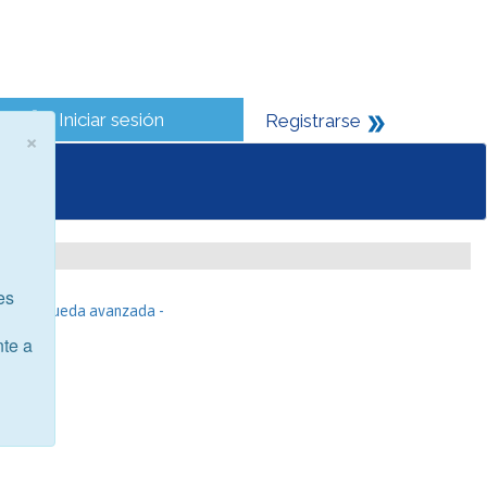
Iniciar sesión
Registrarse
×
es
- Búsqueda avanzada -
nte a