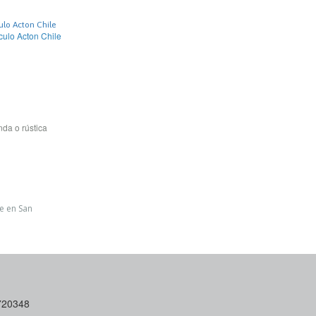
ulo Acton Chile
rculo Acton Chile
da o rústica
le en San
6720348