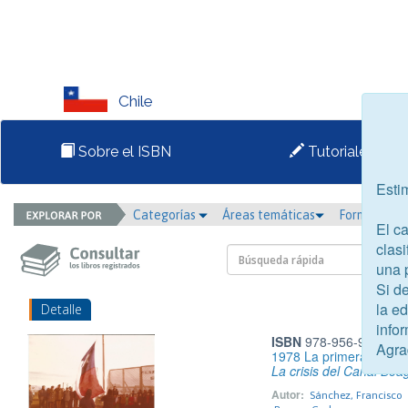
Chile
Sobre el ISBN
Tutoriales
Esti
Categorías
Áreas temáticas
Formato
El c
clasi
una 
Si d
la e
Detalle
infor
ISBN
978-956-9839-17
Agra
1978 La primera línea 
La crisis del Canal Bea
Autor:
Sánchez, Francisco