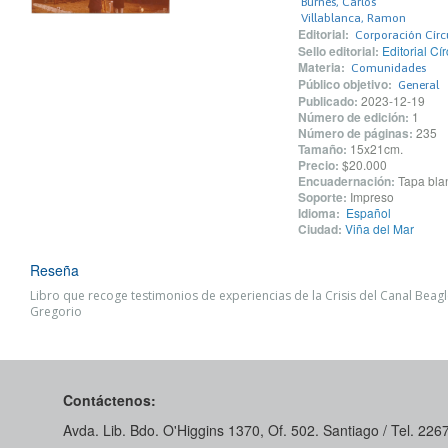
Burnes, Carlos
Villablanca, Ramon
Editorial:
Corporación Círc
Sello editorial:
Editorial Cí
Materia:
Comunidades
Público objetivo:
General
Publicado:
2023-12-19
Número de edición:
1
Número de páginas:
235
Tamaño:
15x21cm.
Precio:
$20.000
Encuadernación:
Tapa blan
Soporte:
Impreso
Idioma:
Español
Ciudad:
Viña del Mar
Reseña
Libro que recoge testimonios de experiencias de la Crisis del Canal Beag
Gregorio
Contáctenos:
Avda. Lib. Bdo. O'Higgins 1370, Of. 502. Santiago / Tel. 22