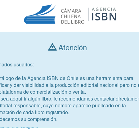
Atención
Consultar libros
mados usuarios:
Año de publicación
Público objetivo
atálogo de la Agencia ISBN de Chile es una herramienta para
ficar y dar visibilidad a la producción editorial nacional pero no 
plataforma de comercialización o venta.
esea adquirir algún libro, le recomendamos contactar directame
ditorial responsable, cuyo nombre aparece publicado en la
mación de cada libro registrado.
-7
decemos su comprensión.
de defensa
gle en San Gregorio